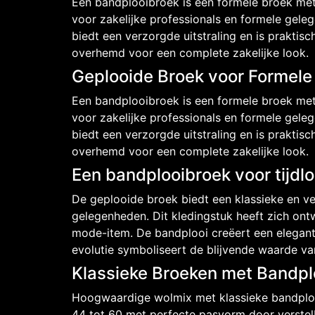
Een bandplooibroek is een formele broek met 
voor zakelijke professionals en formele gel
biedt een verzorgde uitstraling en is prakti
overhemd voor een complete zakelijke look.
Geplooide Broek voor Formel
Een bandplooibroek is een formele broek met 
voor zakelijke professionals en formele gel
biedt een verzorgde uitstraling en is prakti
overhemd voor een complete zakelijke look.
Een bandplooibroek voor tijdloz
De geplooide broek biedt een klassieke en ver
gelegenheden. Dit kledingstuk heeft zich ont
mode-item. De bandplooi creëert een elegant
evolutie symboliseert de blijvende waarde van
Klassieke Broeken met Bandpl
Hoogwaardige wolmix met klassieke bandplooie
44 tot 60 met perfecte pasvorm door verstel