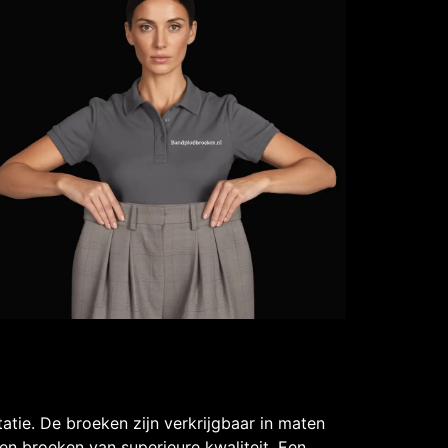
atie. De broeken zijn verkrijgbaar in maten
n broeken van superieure kwaliteit. Een