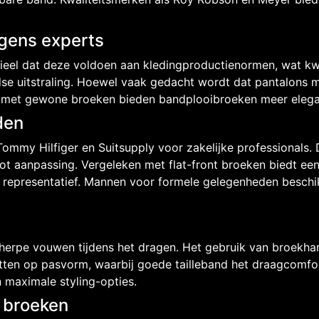
gens experts
ntieel dat deze voldoen aan kledingproductienormen, wat kw
se uitstraling. Hoewel vaak gedacht wordt dat pantalons m
n met gewone broeken bieden bandplooibroeken meer elegant
den
mmy Hilfiger en Suitsupply voor zakelijke professionals. D
ot aanpassing. Vergeleken met flat-front broeken biedt e
der representatief. Mannen voor formele gelegenheden besch
cherpe vouwen tijdens het dragen. Het gebruik van broekha
e letten op pasvorm, waarbij goede tailleband het draagcomf
 maximale styling-opties.
 broeken