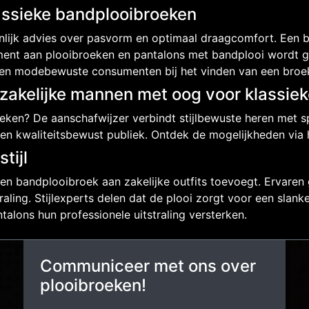
lassieke bandplooibroeken
oonlijk advies over pasvorm en optimaal draagcomfort. Een 
ment aan plooibroeken en pantalons met bandplooi wordt g
s en modebewuste consumenten bij het vinden van een broe
akelijke mannen met oog voor klassieke 
en? De aanschafwijzer verbindt stijlbewuste heren met spe
 een kwaliteitsbewust publiek. Ontdek de mogelijkheden via
tijl
een bandplooibroek aan zakelijke outfits toevoegt. Ervaren
aling. Stijlexperts delen dat de plooi zorgt voor een slanke
alons hun professionele uitstraling versterken.
Communiceer met ons over
plooibroeken!